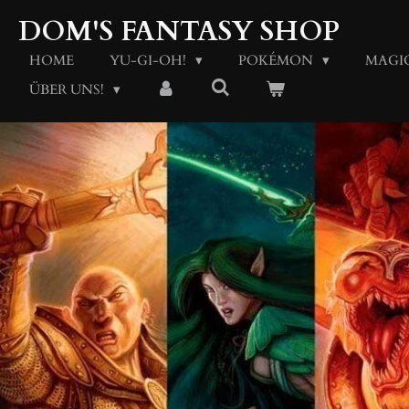
Zum
DOM'S FANTASY SHOP
Hauptinhalt
springen
HOME
YU-GI-OH!
POKÉMON
MAGI
ÜBER UNS!