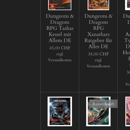
Dungeons &
Dungeons &
Du
Dragons
Dragons
RPG Tashas
RPG
Kessel mit
Xanathars
A
Allem DE
Ratgeber für
Ty
Alles DE
D
45,00 CHF
Hoa
38,00 CHF
zzgl.
Versandkosten
zzgl.
Versandkosten
3
Ve
Ausverkauft