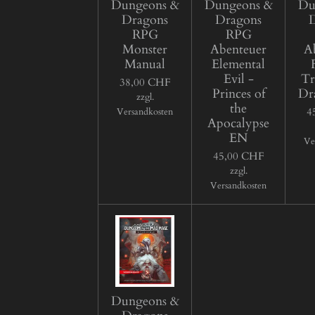
Dungeons &
Dungeons &
Du
Dragons
Dragons
RPG
RPG
Monster
Abenteuer
A
Manual
Elemental
Evil -
Tr
38,00 CHF
Princes of
Dr
zzgl.
the
4
Versandkosten
Apocalypse
EN
Ve
45,00 CHF
zzgl.
Versandkosten
Dungeons &