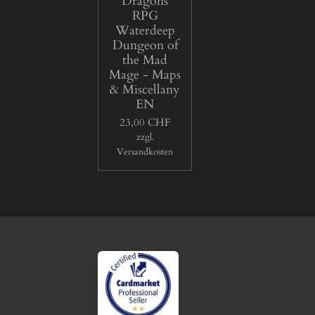
Dragons
RPG
Waterdeep
Dungeon of
the Mad
Mage - Maps
& Miscellany
EN
23,00 CHF
zzgl.
Versandkosten