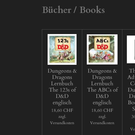
Bücher / Books
Dungeons &
Dungeons &
Th
Dragons
Dragons
Adv
Lernbuch
Lernbuch
Co
The 123s of
The ABCs of
Du
D&D
D&D
Dr
englisch
englisch
Bo
S
18,60 CHF
18,60 CHF
3
zzgl.
zzgl.
Versandkosten
Versandkosten
Ve