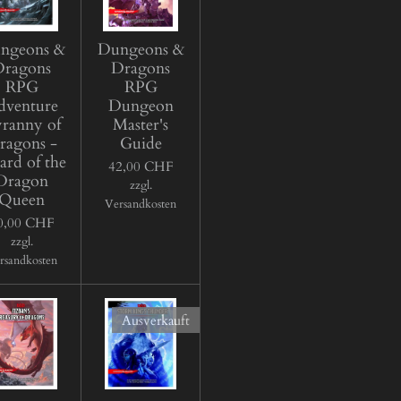
ngeons &
Dungeons &
Dragons
Dragons
RPG
RPG
dventure
Dungeon
ranny of
Master's
ragons -
Guide
rd of the
42,00 CHF
Dragon
zzgl.
Queen
Versandkosten
0,00 CHF
zzgl.
rsandkosten
Ausverkauft