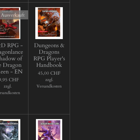
Ausverkauft
D RPG -
Dungeons &
agonlance
Dragons
Shadow of
RPG Player's
e Dragon
Handbook
een - EN
45,00 CHF
9,95 CHF
zzgl.
zzgl.
Versandkosten
rsandkosten