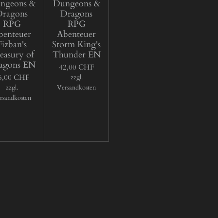
ngeons &
Dungeons &
Dragons
Dragons
RPG
RPG
benteuer
Abenteuer
Fizban's
Storm King's
easury of
Thunder EN
agons EN
42,00 CHF
5,00 CHF
zzgl.
zzgl.
Versandkosten
rsandkosten