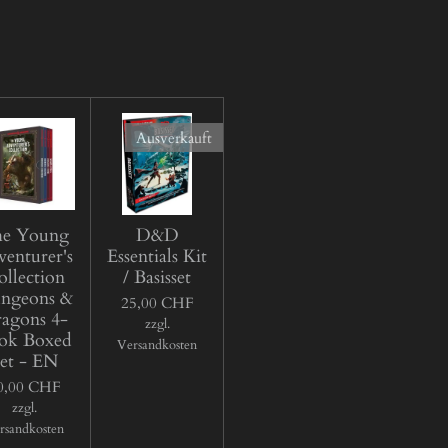
Ausverkauft
e Young
D&D
enturer's
Essentials Kit
llection
/ Basisset
ngeons &
25,00 CHF
agons 4-
zzgl.
ok Boxed
Versandkosten
et - EN
0,00 CHF
zzgl.
rsandkosten