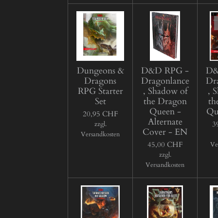
Dungeons &
D&D RPG -
D&
Dragons
Dragonlance
Dr
RPG Starter
, Shadow of
, 
Set
the Dragon
th
Queen -
Qu
20,95 CHF
Alternate
3
zzgl.
Cover - EN
Versandkosten
45,00 CHF
Ve
zzgl.
Versandkosten