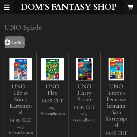
DOM'S FANTASY SHOP
Zum
Hauptinhalt
springen
UNO Spiele
Zurück
UNO -
UNO
UNO
UNO
Lilo &
Flex
Harry
Junior -
Stitch
Potter
Feuerwe
14,95 CHF
Kartenspi
hrmann
14,95 CHF
zzgl.
el
Sam
Versandkosten
zzgl.
Kartenspi
14,95 CHF
Versandkosten
el
zzgl.
14,95 CHF
Versandkosten