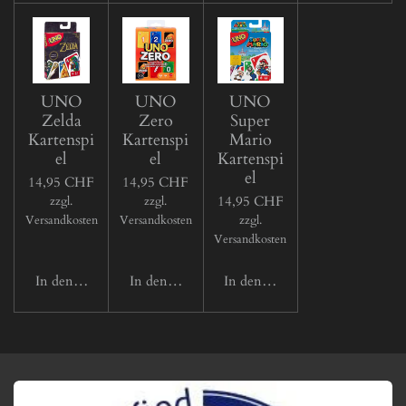
UNO
UNO
UNO
Zelda
Zero
Super
Kartenspi
Kartenspi
Mario
el
el
Kartenspi
el
14,95 CHF
14,95 CHF
14,95 CHF
zzgl.
zzgl.
Versandkosten
Versandkosten
zzgl.
Versandkosten
In den Warenkorb
In den Warenkorb
In den Warenkorb