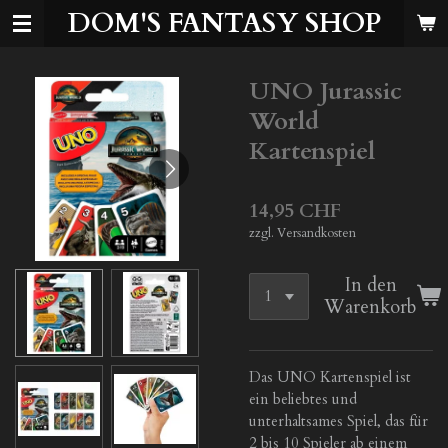
DOM'S FANTASY SHOP
Zum
Hauptinhalt
springen
UNO Jurassic
World
Kartenspiel
14,95 CHF
zzgl. Versandkosten
In den
Warenkorb
Das UNO Kartenspiel ist
ein beliebtes und
unterhaltsames Spiel, das für
2 bis 10 Spieler ab einem