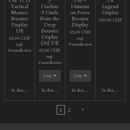
Oh! TCG
y
Oh! -
Of
Tactical
Duelists
Dimensi
Legend
Masters
9 Duels
on Force
Display
Booster
from the
Booster
100,00 CHF
Display
Deep
Display
DE
Booster
65,00 CHF
Display
65,00 CHF
zzgl.
(36) DE
zzgl.
Versandkosten
63,00 CHF
Versandkosten
zzgl.
Versandkosten
In den Warenkorb
In den Warenkorb
In den Warenkorb
In den Waren
1
2