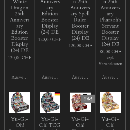
White
Annivers
n 25th
n 25th
Dragon
ary
Annivers
Annivers
25th
Edition
ary Spell
ary
Annivers
Booster
Ruler
Pharaoh's
ary
Display
Booster
Servant
Edition
(24) DE
Display
Booster
Booster
(24) DE
Display
120,00 CHF
Display
(24) DE
120,00 CHF
(24) DE
80,00 CHF
130,00 CHF
zzgl.
Versandkosten
Ausverkauft
Ausverkauft
Ausverkauft
Ausverkauft
Sale!
Yu-Gi-
Yu-Gi-
Yu-Gi-
Yu-Gi-
Oh!
Oh! TCG
Oh!
Oh!