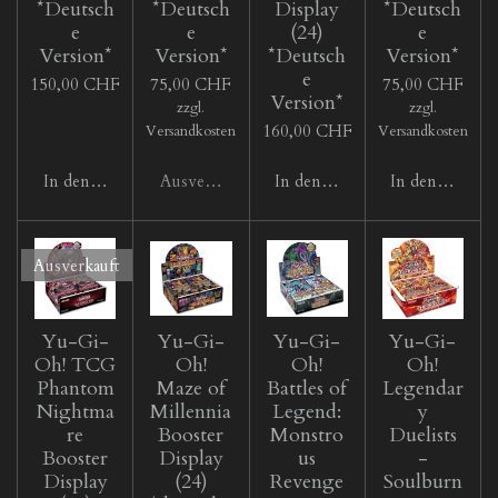
*Deutsch
*Deutsch
Display
*Deutsch
e
e
(24)
e
Version*
Version*
*Deutsch
Version*
e
150,00 CHF
75,00 CHF
75,00 CHF
Version*
zzgl.
zzgl.
160,00 CHF
Versandkosten
Versandkosten
In den Warenkorb
Ausverkauft
In den Warenkorb
In den Waren
Ausverkauft
Yu-Gi-
Yu-Gi-
Yu-Gi-
Yu-Gi-
Oh! TCG
Oh!
Oh!
Oh!
Phantom
Maze of
Battles of
Legendar
Nightma
Millennia
Legend:
y
re
Booster
Monstro
Duelists
Booster
Display
us
-
Display
(24)
Revenge
Soulburn