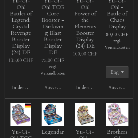
Yu-Gi-
Yu-Gi-
Yu-Gi-
Yu-Gi-
Oh!
Oh! TCG
Oh!
Oh! -
Battles of
Core
Power of
Battle of
Legend:
Booster -
the
Chaos
Crystal
Darkwin
Elements
Display
Revenge
g Blast
Booster
80,00 CHF
Booster
Booster
Display
zzgl.
Display
Display
(24) DE
Versandkosten
(24) DE
DE
100,00 CHF
135,00 CHF
75,00 CHF
zzgl.
Versandkosten
In den Warenkorb
Ausverkauft
In den Warenkorb
Ausverkauft
Yu-Gi-
Legendar
Yu-Gi-
Brothers