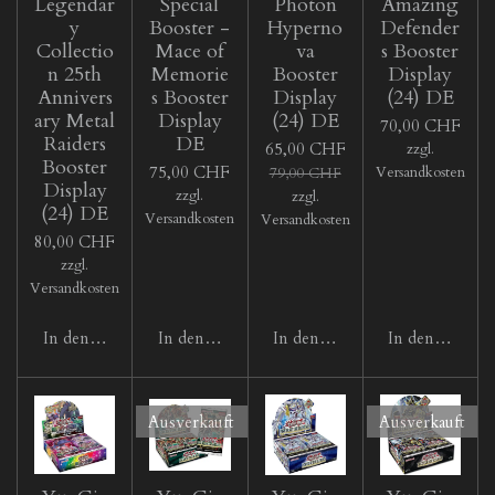
Legendar
Special
Photon
Amazing
y
Booster -
Hyperno
Defender
Collectio
Mace of
va
s Booster
n 25th
Memorie
Booster
Display
Annivers
s Booster
Display
(24) DE
ary Metal
Display
(24) DE
70,00 CHF
Raiders
DE
65,00 CHF
zzgl.
Booster
75,00 CHF
Versandkosten
79,00 CHF
Display
zzgl.
zzgl.
(24) DE
Versandkosten
Versandkosten
80,00 CHF
zzgl.
Versandkosten
In den Warenkorb
In den Warenkorb
In den Warenkorb
In den Waren
Ausverkauft
Ausverkauft