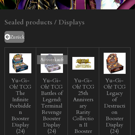
Sealed products / Displays
Zurück
Ausverkauft
Yu-Gi-
Yu-Gi-
Yu-Gi-
Yu-Gi-
Oh! TCG
Oh! TCG
Oh! TCG
Oh! TCG
The
Battles of
25th
Legacy
Infinite
Legend:
Annivers
of
Forbidde
Terminal
ary
Destructi
n
Revenge
Rarity
on
Booster
Booster
Collectio
Booster
Display
Display
n II
Display
(24)
(24)
Booster
(24)