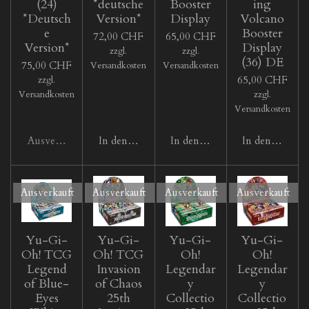
(24)
*deutsche
Booster
ing
*Deutsch
Version*
Display
Volcano
e
Booster
72,00 CHF
65,00 CHF
Version*
Display
zzgl.
zzgl.
(36) DE
75,00 CHF
Versandkosten
Versandkosten
65,00 CHF
zzgl.
Versandkosten
zzgl.
Versandkosten
Ausverkauft
In den Warenkorb
In den Warenkorb
In den Waren
Ausverkauft
Ausverkauft
Ausverkauft
Ausverkauft
Yu-Gi-
Yu-Gi-
Yu-Gi-
Yu-Gi-
Oh! TCG
Oh! TCG
Oh!
Oh!
Legend
Invasion
Legendar
Legendar
of Blue-
of Chaos
y
y
Eyes
25th
Collectio
Collectio