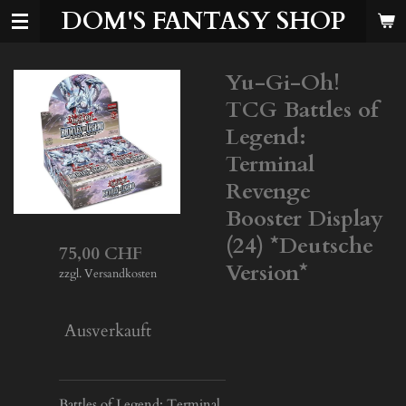
DOM'S FANTASY SHOP
Zum
Hauptinhalt
springen
Yu-Gi-Oh!
TCG Battles of
Legend:
Terminal
Revenge
Booster Display
(24) *Deutsche
75,00 CHF
Version*
zzgl. Versandkosten
Ausverkauft
Battles of Legend: Terminal