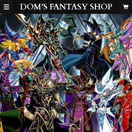
DOM'S FANTASY SHOP
Zum
Hauptinhalt
springen