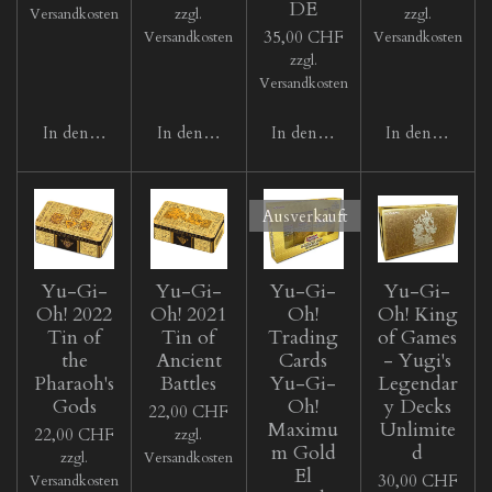
DE
Versandkosten
zzgl.
zzgl.
35,00 CHF
Versandkosten
Versandkosten
zzgl.
Versandkosten
In den Warenkorb
In den Warenkorb
In den Warenkorb
In den Waren
Ausverkauft
Yu-Gi-
Yu-Gi-
Yu-Gi-
Yu-Gi-
Oh! 2022
Oh! 2021
Oh!
Oh! King
Tin of
Tin of
Trading
of Games
the
Ancient
Cards
- Yugi's
Pharaoh's
Battles
Yu-Gi-
Legendar
Gods
Oh!
y Decks
22,00 CHF
Maximu
Unlimite
22,00 CHF
zzgl.
m Gold
d
zzgl.
Versandkosten
El
30,00 CHF
Versandkosten