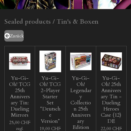
Sealed products / Tin's & Boxen
Zurück
Yu-Gi-
Yu-Gi-
Yu-Gi-
Yu-Gi-
Oh! TCG
Oh! TCG
Oh!
Oh! 25th
25th
2-Player
Legendar
Annivers
Annivers
Starter
y
ary Tin -
ary Tin:
Set
Collectio
Dueling
Dueling
*Deutsch
n 25th
Heroes
Mirrors
e
Annivers
Case (12)
Version*
ary
DE
25,00 CHF
Edition
19,00 CHF
22,00 CHF
zzgl.