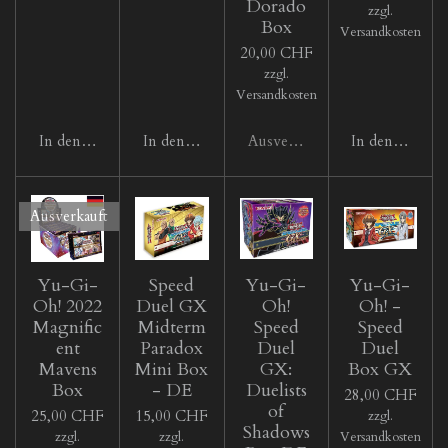
Dorado
zzgl.
Box
Versandkosten
20,00 CHF
zzgl.
Versandkosten
In den Warenkorb
In den Warenkorb
Ausverkauft
In den Waren
Ausverkauft
Yu-Gi-
Speed
Yu-Gi-
Yu-Gi-
Oh! 2022
Duel GX
Oh!
Oh! -
Magnific
Midterm
Speed
Speed
ent
Paradox
Duel
Duel
Mavens
Mini Box
GX:
Box GX
Box
- DE
Duelists
28,00 CHF
of
25,00 CHF
15,00 CHF
zzgl.
Shadows
zzgl.
zzgl.
Versandkosten