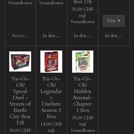
Box DE
Versandkosten
Versandkosten
30,00 CHF
zzgl.
Versandkosten
Ausverkauft
In den Warenkorb
In den Warenkorb
In den Waren
Yu-Gi-
Yu-Gi-
Yu-Gi-
Oh!
Oh!
Oh!
Speed
Legendar
Hidden
Duel -
y
Arsenal-
Streets of
Duelists:
Chapter
Battle
Season 3
1 Box
City Box
Box
15,00 CHF
DE
14,00 CHF
zzgl.
30,00 CHF
zzgl.
Versandkosten