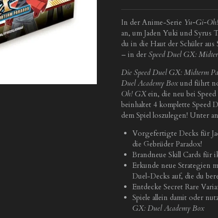
In der Anime-Serie
Yu-Gi-Oh
an, um Jaden Yuki und Syrus Tr
du in die Haut der Schüler aus
– in der
Speed Duel GX: Midte
Die Speed Duel GX: Midterm P
Duel Academy Box
und führt n
Oh! GX
ein, die neu bei Speed
beinhaltet 4 komplette Speed 
dem Spiel loszulegen! Unter a
Vorgefertigte Decks für Ja
die Gebrüder Paradox!
Brandneue Skill Cards für 
Erkunde neue Strategien mi
Duel-Decks auf, die du berei
Entdecke Secret Rare Varia
Spiele allein damit oder nu
GX: Duel Academy Box