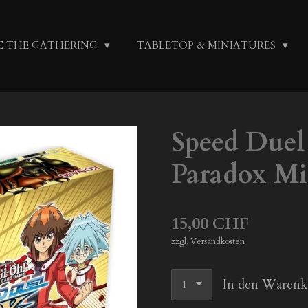
C THE GATHERING
TABLETOP & MINIATURES
Speed Due
Paradox Mi
15,00 CHF
zzgl. Versandkosten
In den Warenk