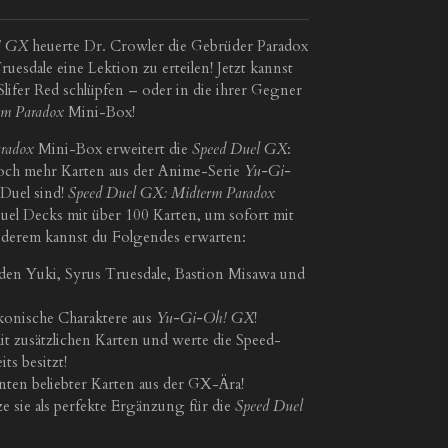
! GX
heuerte Dr. Crowler die Gebrüder Paradox
uesdale eine Lektion zu erteilen! Jetzt kannst
 Slifer Red schlüpfen – oder in die ihrer Gegner
rm Paradox
Mini-Box!
aradox
Mini-Box erweitert die
Speed Duel GX
:
och mehr Karten aus der Anime-Serie
Yu-Gi-
 Duel sind!
Speed Duel GX: Midterm Paradox
Duel Decks mit über 100 Karten, um sofort mit
nderem kannst du Folgendes erwarten:
den Yuki, Syrus Truesdale, Bastion Misawa und
ikonische Charaktere aus
Yu-Gi-Oh! GX
!
t zusätzlichen Karten und werte die Speed-
ts besitzt!
nten beliebter Karten aus der GX-Ära!
tze sie als perfekte Ergänzung für die
Speed Duel