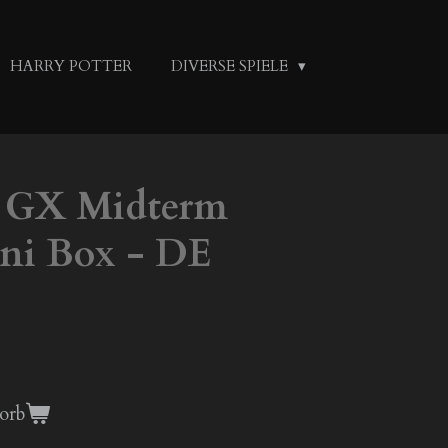
HARRY POTTER
DIVERSE SPIELE
l GX Midterm
ni Box - DE
orb