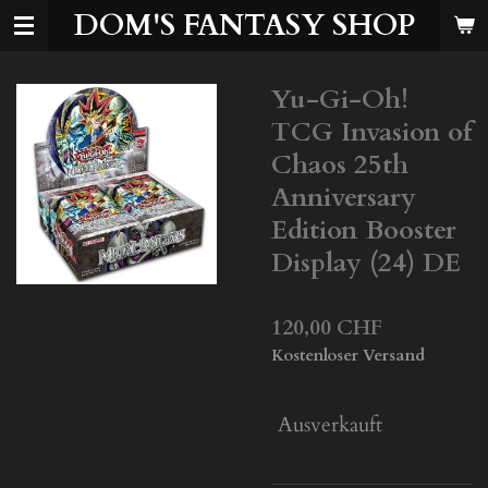
DOM'S FANTASY SHOP
Zum
Hauptinhalt
springen
Yu-Gi-Oh!
TCG Invasion of
Chaos 25th
Anniversary
Edition Booster
Display (24) DE
120,00 CHF
Kostenloser Versand
Ausverkauft