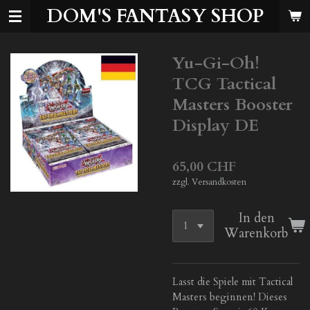
DOM'S FANTASY SHOP
Zum
Hauptinhalt
springen
Yu-Gi-Oh!
TCG Tactical
Masters Booster
Display DE
65,00 CHF
zzgl. Versandkosten
In den
Warenkorb
Lasst die Spiele mit Tactical
Masters beginnen! Dieses