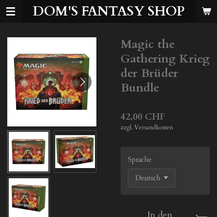
DOM'S FANTASY SHOP
Zum
Hauptinhalt
springen
Magic the
Gathering Krieg
der Brüder
Bundle
42,00 CHF
zzgl. Versandkosten
Sprache
In den