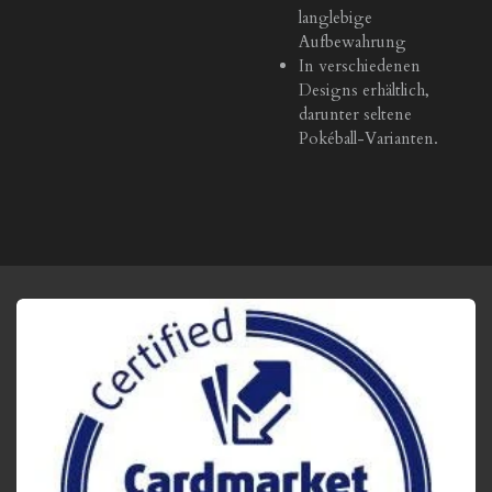
langlebige
Aufbewahrung
In verschiedenen
Designs erhältlich,
darunter seltene
Pokéball-Varianten.