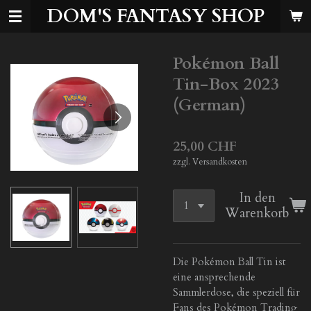
DOM'S FANTASY SHOP
Zum
Hauptinhalt
springen
Pokémon Ball
Tin-Box 2023
(German)
25,00 CHF
zzgl. Versandkosten
In den
Warenkorb
Die Pokémon Ball Tin ist
eine ansprechende
Sammlerdose, die speziell für
Fans des Pokémon Trading