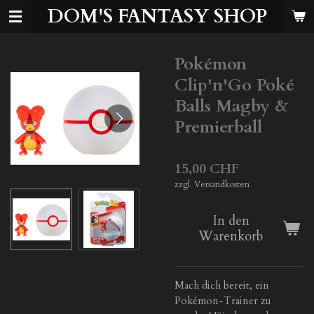
DOM'S FANTASY SHOP
Zum
Hauptinhalt
springen
Pokémon
Clip'n'Go Poké
Balls Magby &
Premierball
15,00 CHF
zzgl. Versandkosten
In den
Warenkorb
Mach dich bereit, ein
Pokémon-Trainer zu