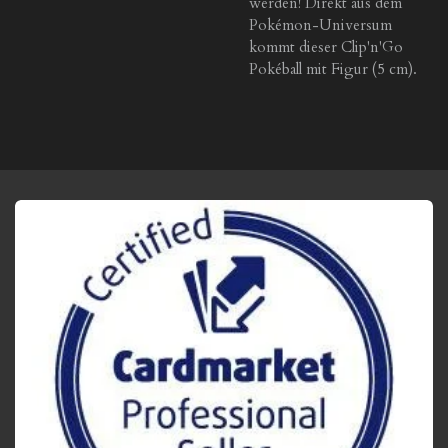
werden! Direkt aus dem
Pokémon-Universum
kommt dieser Clip'n'Go
Pokéball mit Figur (5 cm).