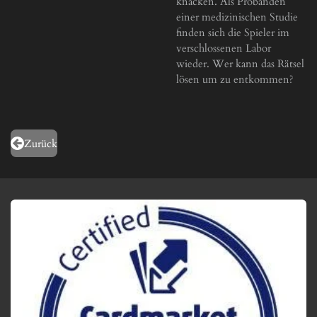
knacken. Als Probanden
einer medizinischen Studie
finden sich die Spieler im
verschlossenen Labor
wieder. Wer kann das Rätsel
lösen um zu entkommen?
Zurück