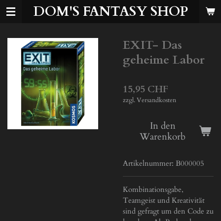
DOM'S FANTASY SHOP
Zum
Hauptinhalt
springen
EXIT- Das
geheime Labor
15,95 CHF
zzgl. Versandkosten
In den
Warenkorb
Artikelnummer:
B000005
Kombinationsgabe,
Teamgeist und Kreativität
sind gefragt um den Code zu