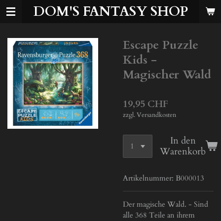
DOM'S FANTASY SHOP
Zum
Hauptinhalt
springen
Escape Puzzle
Kids -
Magischer Wald
19,95 CHF
zzgl. Versandkosten
In den
Warenkorb
Artikelnummer:
B000013
Der magische Wald. - Sind
alle 368 Teile an ihrem