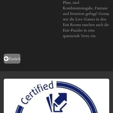
Platz, sind
Kombinationsgabe, Fantasie
und Intuition gefragt! Genau
wie die Live-Gamer in den
Exit Rooms tauchen auch die
Exit-Puzzler in eine
spannende Story ein.
Zurück