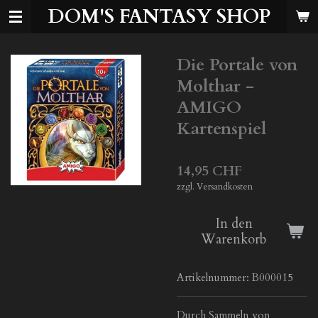
DOM'S FANTASY SHOP
Zum
Hauptinhalt
springen
Die Portale von
Molthar -
AMIGO
Kartenspiel
14,95 CHF
zzgl. Versandkosten
In den
Warenkorb
Artikelnummer:
B000015
Durch Sammeln von