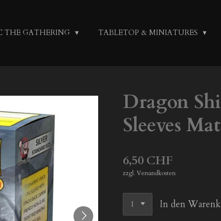
C THE GATHERING
TABLETOP & MINIATURES
Dragon Shi
Sleeves Matt
6,50 CHF
zzgl. Versandkosten
In den Warenk