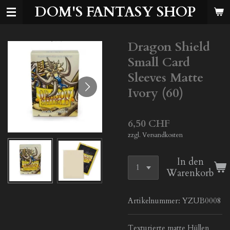
DOM'S FANTASY SHOP
Zum
Hauptinhalt
springen
Dragon Shield
Small Card
Sleeves Matte
Ivory (60)
6,50 CHF
zzgl. Versandkosten
In den
Warenkorb
Artikelnummer:
YZUB0008
Texturierte matte Hüllen