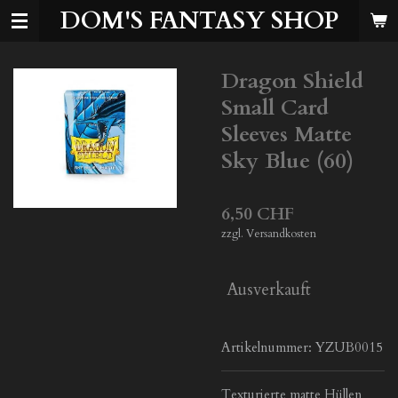
DOM'S FANTASY SHOP
Zum
Hauptinhalt
springen
Dragon Shield
Small Card
Sleeves Matte
Sky Blue (60)
6,50 CHF
zzgl. Versandkosten
Ausverkauft
Artikelnummer:
YZUB0015
Texturierte matte Hüllen