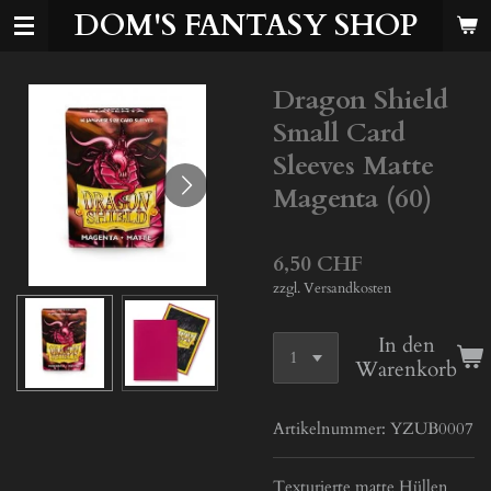
DOM'S FANTASY SHOP
Zum
Hauptinhalt
springen
Dragon Shield
Small Card
Sleeves Matte
Magenta (60)
6,50 CHF
zzgl. Versandkosten
In den
Warenkorb
Artikelnummer:
YZUB0007
Texturierte matte Hüllen