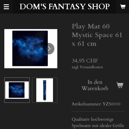
DOM'S FANTASY SHOP
Zum
Hauptinhalt
springen
Play Mat 60
Mystic Space 61
x 61 cm
34,95 CHF
zzgl. Versandkosten
In den
Warenkorb
Artikelnummer:
YZS0010
Qualitativ hochwertige
Spielmatte mit idealer Größe