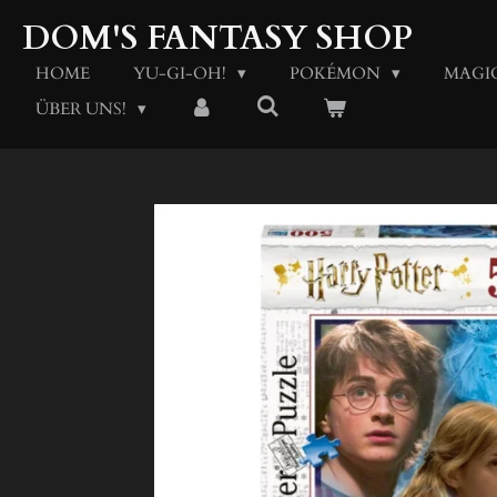
Zum
DOM'S FANTASY SHOP
Hauptinhalt
springen
HOME
YU-GI-OH!
POKÉMON
MAGI
ÜBER UNS!