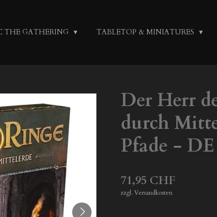
C THE GATHERING
TABLETOP & MINIATURES
Der Herr de
durch Mitt
Pfade - DE
71,95 CHF
zzgl. Versandkosten