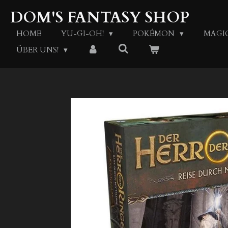
Zum
DOM'S FANTASY SHOP
Hauptinhalt
springen
HOME
YU-GI-OH!
POKÉMON
MAGI
ÜBER UNS!