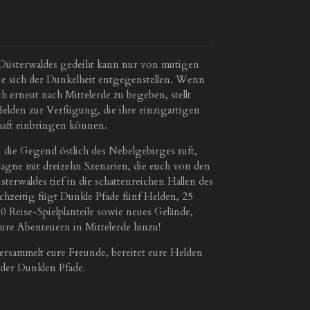
 Düsterwaldes gedeiht kann nur von mutigen
 sich der Dunkelheit entgegenstellen. Wenn
ch erneut nach Mittelerde zu begeben, stellt
elden zur Verfügung, die ihre einzigartigen
haft einbringen können.
 die Gegend östlich des Nebelgebirges ruft,
pagne mit dreizehn Szenarien, die euch von den
erwaldes tief in die schattenreichen Hallen des
ichzeitig fügt Dunkle Pfade fünf Helden, 25
 Reise-Spielplanteile sowie neues Gelände,
eure Abenteuern in Mittelerde hinzu!
rsammelt eure Freunde, bereitet eure Helden
 der Dunklen Pfade.