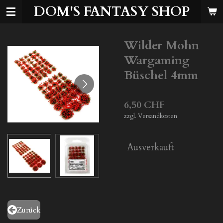
DOM'S FANTASY SHOP
Zum
Hauptinhalt
springen
Wilder Mohn
Wargaming
Büschel 4mm
6,50 CHF
zzgl. Versandkosten
Ausverkauft
Zurück