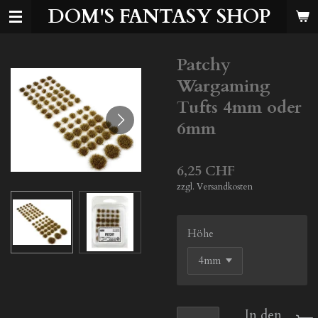
DOM'S FANTASY SHOP
Zum
Hauptinhalt
springen
Patchy
Wargaming
Tufts 4mm oder
6mm
6,25 CHF
zzgl. Versandkosten
Höhe
In den