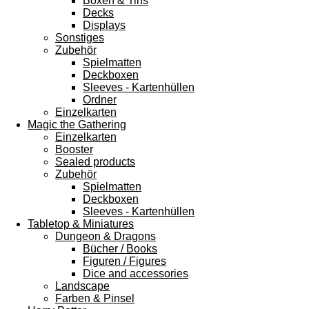
Boxen & Tins
Decks
Displays
Sonstiges
Zubehör
Spielmatten
Deckboxen
Sleeves - Kartenhüllen
Ordner
Einzelkarten
Magic the Gathering
Einzelkarten
Booster
Sealed products
Zubehör
Spielmatten
Deckboxen
Sleeves - Kartenhüllen
Tabletop & Miniatures
Dungeon & Dragons
Bücher / Books
Figuren / Figures
Dice and accessories
Landscape
Farben & Pinsel