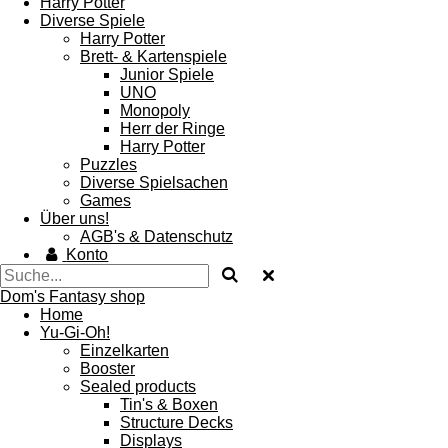
Harry Potter
Diverse Spiele
Harry Potter
Brett- & Kartenspiele
Junior Spiele
UNO
Monopoly
Herr der Ringe
Harry Potter
Puzzles
Diverse Spielsachen
Games
Über uns!
AGB's & Datenschutz
Konto
Dom's Fantasy shop
Home
Yu-Gi-Oh!
Einzelkarten
Booster
Sealed products
Tin's & Boxen
Structure Decks
Displays