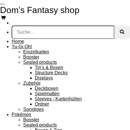
Zum
Dom's Fantasy shop
Hauptinhalt
springen
Home
Yu-Gi-Oh!
Einzelkarten
Booster
Sealed products
Tin's & Boxen
Structure Decks
Displays
Zubehör
Deckboxen
Spielmatten
Sleeves - Kartenhüllen
Ordner
Sonstiges
Pokémon
Booster
Sealed products