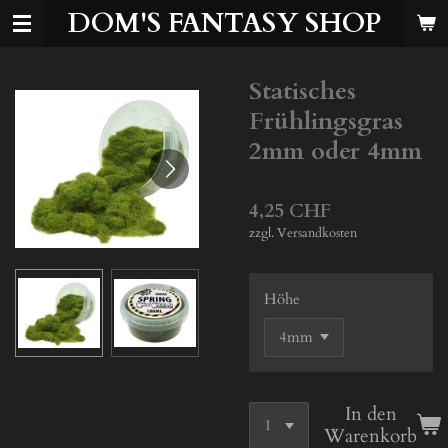
DOM'S FANTASY SHOP
Zum
Hauptinhalt
springen
Statisches
Frühlingsgras
2mm oder 4mm
4,25 CHF
zzgl. Versandkosten
Höhe
In den
Warenkorb