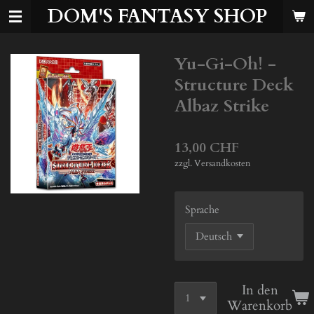
DOM'S FANTASY SHOP
Zum
Hauptinhalt
springen
Yu-Gi-Oh! -
Structure Deck
Albaz Strike
13,00 CHF
zzgl. Versandkosten
Sprache
In den
Warenkorb