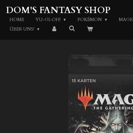
Zum
DOM'S FANTASY SHOP
Hauptinhalt
springen
HOME
YU-GI-OH!
POKÉMON
MAGI
ÜBER UNS!