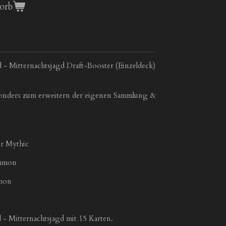
orb
d - Mitternachtsjagd Draft-Booster (Einzeldeck)
esonders zum erweitern der eigenen Sammlung &
er Mythic
ommon
mmon
 - Mitternachtsjagd mit 15 Karten.