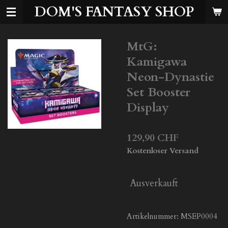
DOM'S FANTASY SHOP
Zum
Hauptinhalt
springen
MtG:
Kamigawa
Neon-Dynastie
Set Booster
Display
129,90 CHF
Kostenloser Versand
Ausverkauft
Artikelnummer:
MSEP0004