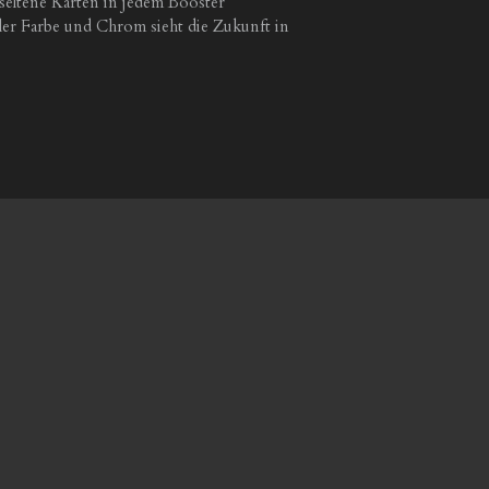
 seltene Karten in jedem Booster
er Farbe und Chrom sieht die Zukunft in