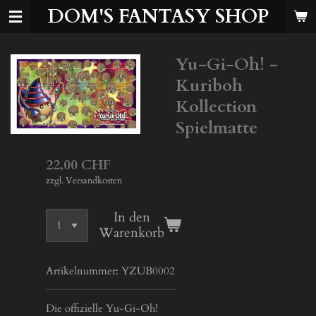
DOM'S FANTASY SHOP
Zum
Hauptinhalt
springen
Yu-Gi-Oh! -
Kuriboh
Kollection
Spielmatte
22,00 CHF
zzgl. Versandkosten
In den
Warenkorb
Artikelnummer:
YZUB0002
Die offizielle Yu-Gi-Oh!