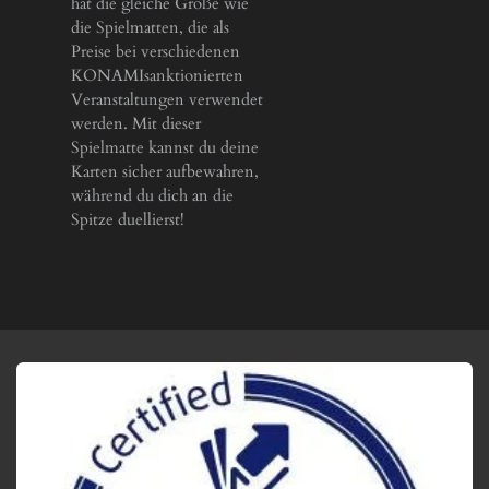
hat die gleiche Größe wie
die Spielmatten, die als
Preise bei verschiedenen
KONAMIsanktionierten
Veranstaltungen verwendet
werden. Mit dieser
Spielmatte kannst du deine
Karten sicher aufbewahren,
während du dich an die
Spitze duellierst!