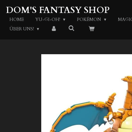
Zum
DOM'S FANTASY SHOP
Hauptinhalt
springen
HOME
YU-GI-OH!
POKÉMON
MAGI
ÜBER UNS!