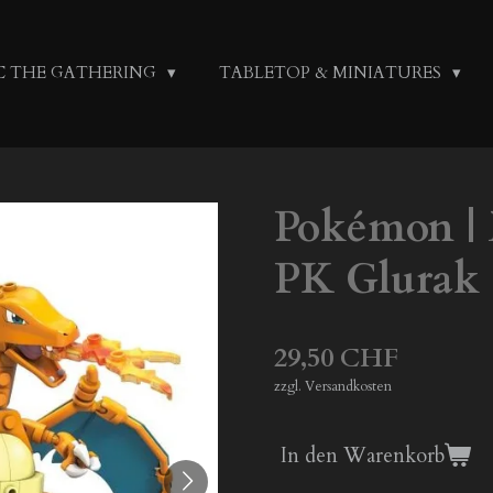
C THE GATHERING
TABLETOP & MINIATURES
Pokémon |
PK Glurak
29,50 CHF
zzgl. Versandkosten
In den Warenkorb