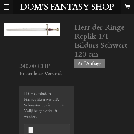
DOM'S FANTASY SHOP
Zum
Hauptinhalt
springen
Herr der Ringe
Replik 1/1
Isildurs Schwert
120 cm
Auf Anfrage
340,00 CHF
Kostenloser Versand
ID Hochladen
Filmrepliken wie z.B.
Schwerter dürfen nur an
Volljährige verkauft
werden.