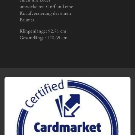
umwickelten Griff und eine
Knaufverzierung des einen
Baumes.
Klingenlänge: 92,71 cm
Gesamtlänge: 120,65 cm