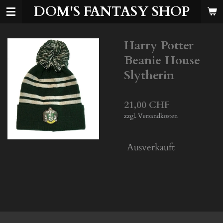
DOM'S FANTASY SHOP
Zum
Hauptinhalt
springen
Harry Potter
Beanie House
Slytherin
21,00 CHF
zzgl. Versandkosten
Ausverkauft