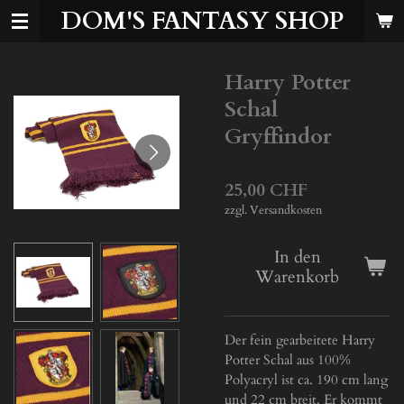
DOM'S FANTASY SHOP
Zum
Hauptinhalt
springen
Harry Potter
Schal
Gryffindor
25,00 CHF
zzgl. Versandkosten
In den
Warenkorb
Der fein gearbeitete Harry
Potter Schal aus 100%
Polyacryl ist ca. 190 cm lang
und 22 cm breit. Er kommt