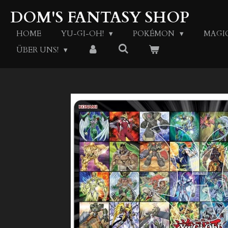
Zum
DOM'S FANTASY SHOP
Hauptinhalt
springen
HOME
YU-GI-OH!
POKÉMON
MAGI
ÜBER UNS!